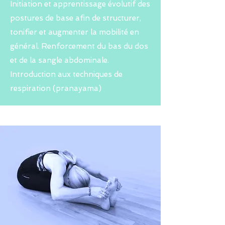
Initiation et apprentissage évolutif des
postures de base afin de structurer,
tonifier et augmenter la mobilité en
général. Renforcement du bas du dos
et de la sangle abdominale.
Introduction aux techniques de
respiration (pranayama)