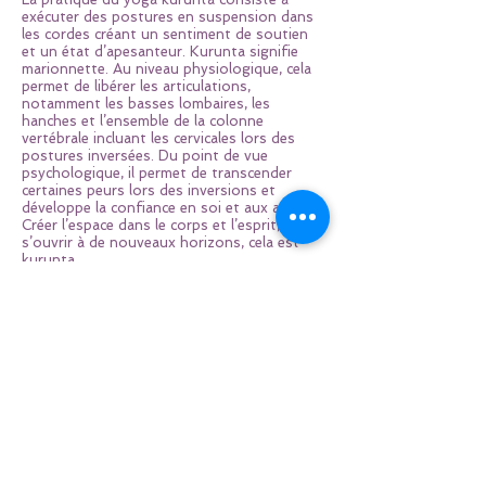
exécuter des postures en suspension dans
les cordes créant un sentiment de soutien
et un état d’apesanteur. Kurunta signifie
marionnette. Au niveau physiologique, cela
permet de libérer les articulations,
notamment les basses lombaires, les
hanches et l’ensemble de la colonne
vertébrale incluant les cervicales lors des
postures inversées. Du point de vue
psychologique, il permet de transcender
certaines peurs lors des inversions et
développe la confiance en soi et aux autres.
Créer l’espace dans le corps et l’esprit,
s’ouvrir à de nouveaux horizons, cela est
kurunta.
La plupart des positions se pratiqueront
avec l’aide des cordes, en alternance avec les
positions traditionnelles sans support. Il
sera ainsi intéressant de comprendre ce que
les cordes permettent de libérer au niveau
articulaire.
* Déconseillé pour les personnes souffrant d’ostéoporose
et fibromyalgie. Un an de pratique en yoga est un atout
mais pas obligatoire.